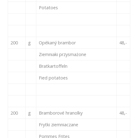
Potatoes
200
g
Opékaný brambor
48,-
Ziemniaki przysmażone
Bratkartoffeln
Fied potatoes
200
g
Bramborové hranolky
48,-
Frytki ziemniaczane
Pommes Frites