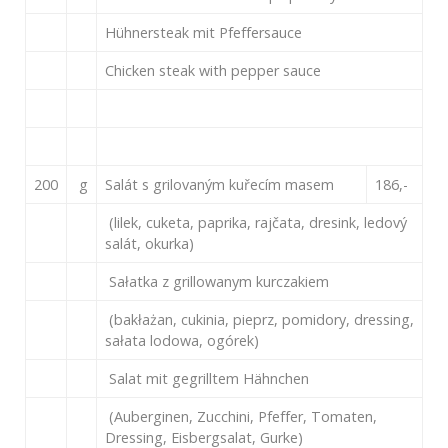
Hühnersteak mit Pfeffersauce
Chicken steak with pepper sauce
200
g
Salát s grilovaným kuřecím masem
186,-
(lilek, cuketa, paprika, rajčata, dresink, ledový
salát, okurka)
Sałatka z grillowanym kurczakiem
(bakłażan, cukinia, pieprz, pomidory, dressing,
sałata lodowa, ogórek)
Salat mit gegrilltem Hähnchen
(Auberginen, Zucchini, Pfeffer, Tomaten,
Dressing, Eisbergsalat, Gurke)