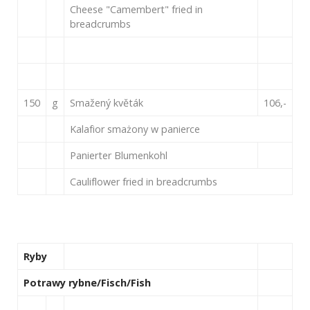
Cheese "Camembert" fried in
breadcrumbs
150
g
Smažený květák
106,-
Kalafior smażony w panierce
Panierter Blumenkohl
Cauliflower fried in breadcrumbs
Ryby
Potrawy rybne/Fisch/Fish