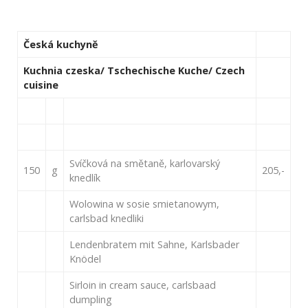
Česká kuchyně
Kuchnia czeska/ Tschechische Kuche/ Czech
cuisine
Svíčková na smětaně, karlovarský
150
g
205,-
knedlík
Wolowina w sosie smietanowym,
carlsbad knedliki
Lendenbratem mit Sahne, Karlsbader
Knödel
Sirloin in cream sauce, carlsbaad
dumpling