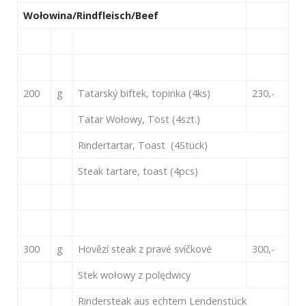
Wołowina/Rindfleisch/Beef
200
g
Tatarský biftek, topinka (4ks)
230,-
Tatar Wołowy, Tost (4szt.)
Rindertartar, Toast (4Stück)
Steak tartare, toast (4pcs)
300
g
Hovězí steak z pravé svíčkové
300,-
Stek wołowy z polędwicy
Rindersteak aus echtem Lendenstück