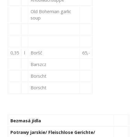
Old Bohemian garlic
soup
0,35
l
Boršč
65,-
Barszcz
Borscht
Borscht
Bezmasá jídla
Potrawy jarskie/ Fleischlose Gerichte/