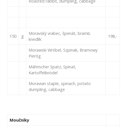
Roasted rabbit, dumpling, cabbage
Moravský vrabec, špenát, bramb.
150
g
198,-
knedlík
Morawski Wróbel, Szpinak, Bramowy
Pieróg
Mährischer Spatz, Spinat,
Kartoffelknödel
Moravian staple, spinach, potato
dumpling, cabbage
Moučníky