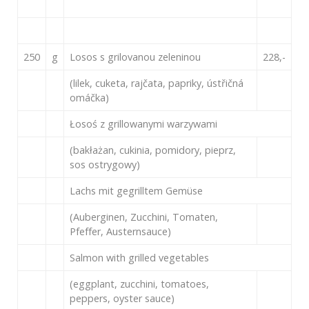
250
g
Losos s grilovanou zeleninou
228,-
(lilek, cuketa, rajčata, papriky, ústřičná
omáčka)
Łosoś z grillowanymi warzywami
(bakłażan, cukinia, pomidory, pieprz,
sos ostrygowy)
Lachs mit gegrilltem Gemüse
(Auberginen, Zucchini, Tomaten,
Pfeffer, Austernsauce)
Salmon with grilled vegetables
(eggplant, zucchini, tomatoes,
peppers, oyster sauce)