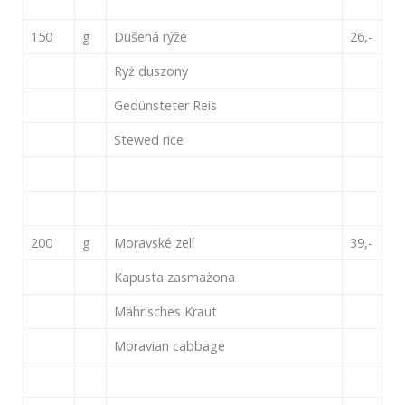
150
g
Dušená rýže
26,-
Ryż duszony
Gedünsteter Reis
Stewed rice
200
g
Moravské zelí
39,-
Kapusta zasmażona
Mährisches Kraut
Moravian cabbage