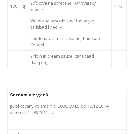
Svíčková na smětaně, karlovarský
100
g
144,-
knedlík
Wolowina w sosie smietanowym,
carlsbad knedliki
Lendenbratem mit Sahne, Karlsbader
Knödel
Sirloin in cream sauce, carlsbaad
dumpling
Seznam alergenů
publikovaný ve směrnici 2000/89 ES od 13.12.2014
směrnicí 1169/2011 EU