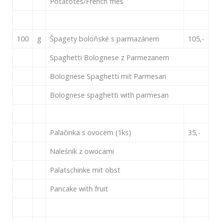
Potatotes/French fries
100
g
Špagety boloňské s parmazánem
105,-
Spaghetti Bolognese z Parmezanem
Bolognese Spaghetti mit Parmesan
Bolognese spaghetti with parmesan
Palačinka s ovocem (1ks)
35,-
Naleśnik z owocami
Palatschinke mit obst
Pancake with fruit