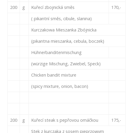
200
g
Kuřecí zbojnická směs
170,-
( pikantní směs, cibule, slanina)
Kurczakowa Mieszanka Zbójnicka
(pikantna mieszanka, cebula, boczek)
Hühnerbanditenmischung
(würzige Mischung, Zwiebel, Speck)
Chicken bandit mixture
(spicy mixture, onion, bacon)
200
g
Kuřecí steak s pepřovou omáčkou
175,-
Stek z kurczaka z sosem pieprzowym