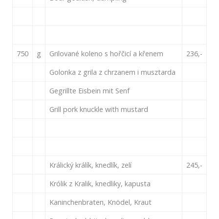
750
g
Grilované koleno s hořčicí a křenem
236,-
Golonka z grila z chrzanem i musztarda
Gegrillte Eisbein mit Senf
Grill pork knuckle with mustard
Králický králík, knedlík, zelí
245,-
Królik z Kralik, knedliky, kapusta
Kaninchenbraten, Knödel, Kraut