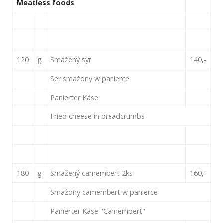
Meatless foods
120
g
Smažený sýr
140,-
Ser smażony w panierce
Panierter Käse
Fried cheese in breadcrumbs
180
g
Smažený camembert 2ks
160,-
Smażony camembert w panierce
Panierter Käse "Camembert"