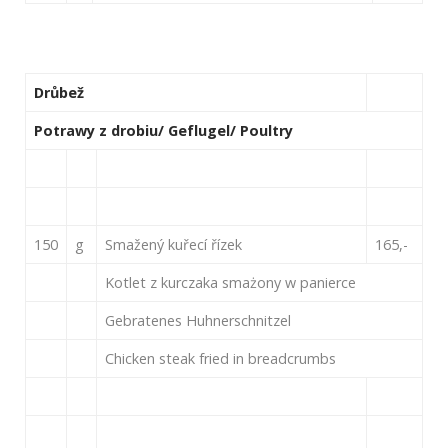
Drůbež
Potrawy z drobiu/ Geflugel/ Poultry
150
g
Smažený kuřecí řízek
165,-
Kotlet z kurczaka smażony w panierce
Gebratenes Huhnerschnitzel
Chicken steak fried in breadcrumbs