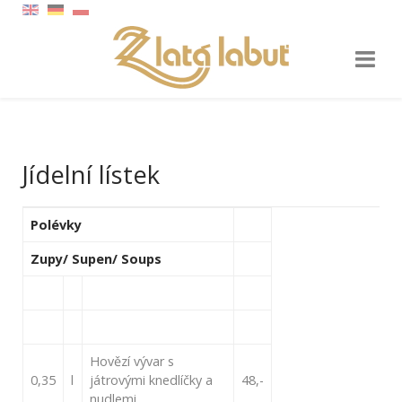
Jídelní lístek
Polévky
Zupy/ Supen/ Soups
Hovězí vývar s
0,35
l
játrovými knedlíčky a
48,-
nudlemi