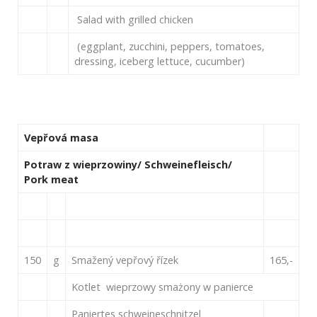
Salad with grilled chicken
(eggplant, zucchini, peppers, tomatoes,
dressing, iceberg lettuce, cucumber)
Vepřová masa
Potraw z wieprzowiny/ Schweinefleisch/
Pork meat
150
g
Smažený vepřový řízek
165,-
Kotlet wieprzowy smażony w panierce
Paniertes schweineschnitzel