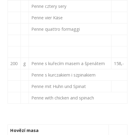
Penne cztery sery
Penne vier Käse
Penne quattro formaggi
200
g
Penne s kuřecím masem a špenátem
158,-
Penne s kurczakiem i szpinakiem
Penne mit Huhn und Spinat
Penne with chicken and spinach
Hovězí masa