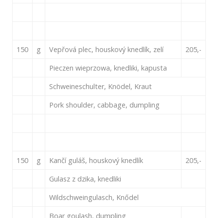
150
g
Vepřová plec, houskový knedlík, zelí
205,-
Pieczen wieprzowa, knedliki, kapusta
Schweineschulter, Knödel, Kraut
Pork shoulder, cabbage, dumpling
150
g
Kančí guláš, houskový knedlík
205,-
Gulasz z dzika, knedliki
Wildschweingulasch, Knődel
Boar goulash, dumpling