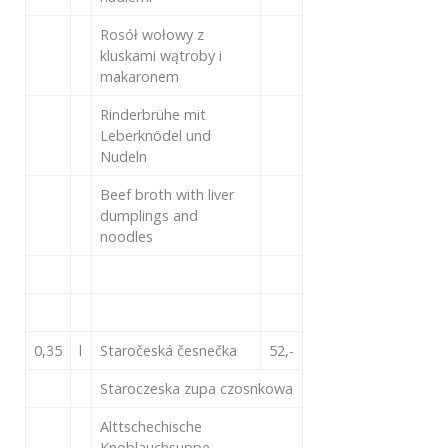
Rosół wołowy z
kluskami wątroby i
makaronem
Rinderbrühe mit
Leberknödel und
Nudeln
Beef broth with liver
dumplings and
noodles
0,35
l
Staročeská česnečka
52,-
Staroczeska zupa czosnkowa
Alttschechische
Knoblauchsuppe