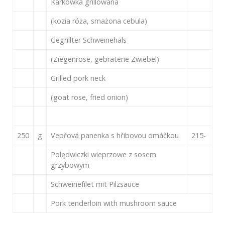
Karkówka grillowana
(kozia róża, smażona cebula)
Gegrillter Schweinehals
(Ziegenrose, gebratene Zwiebel)
Grilled pork neck
(goat rose, fried onion)
250
g
Vepřová panenka s hřibovou omáčkou
215-
Polędwiczki wieprzowe z sosem
grzybowym
Schweinefilet mit Pilzsauce
Pork tenderloin with mushroom sauce